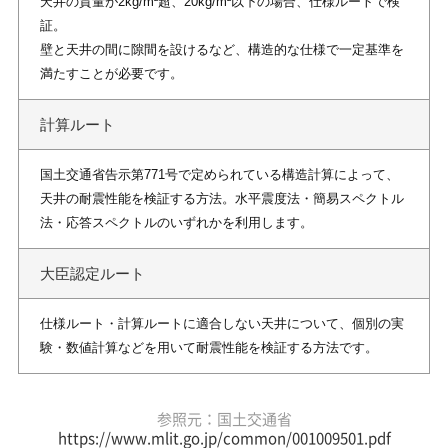
天井の質量が2kg/m²超、20kg/m²以下の場合、仕様ルートで検
証。
壁と天井の間に隙間を設けるなど、構造的な仕様で一定基準を
満たすことが必要です。
計算ルート
国土交通省告示第771号で定められている構造計算によって、
天井の耐震性能を検証する方法。水平震度法・簡易スペクトル
法・応答スペクトルのいずれかを利用します。
大臣認定ルート
仕様ルート・計算ルートに適合しない天井について、個別の実
験・数値計算などを用いて耐震性能を検証する方法です。
参照元：国土交通省
https://www.mlit.go.jp/common/001009501.pdf