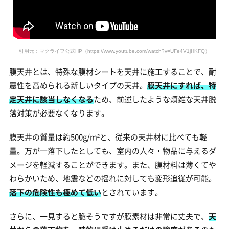
引用元：マクライフ公式HP
（https://www.youtube.com/watch?v=UFe4V1jHKFQ）
膜天井とは、特殊な膜材シートを天井に施工することで、耐
震性を高められる新しいタイプの天井。
膜天井にすれば、特
定天井に該当しなくなる
ため、前述したような煩雑な天井脱
落対策が必要なくなります。
膜天井の質量は約500g/m²と、従来の天井材に比べても軽
量。万が一落下したとしても、室内の人々・物品に与えるダ
メージを軽減することができます。また、膜材料は薄くてや
わらかいため、地震などの揺れに対しても変形追従が可能。
落下の危険性も極めて低い
とされています。
さらに、一見すると脆そうですが膜素材は非常に丈夫で、
天