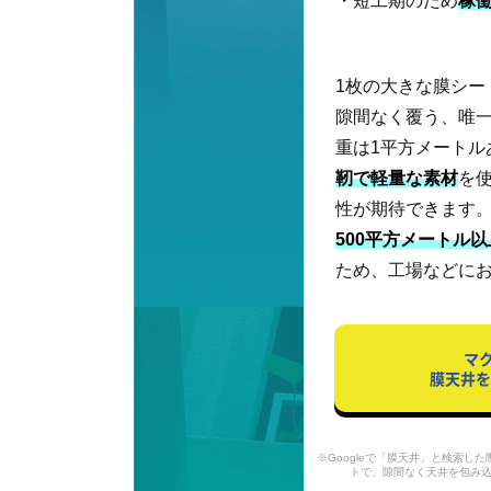
・短工期のため
稼
1枚の大きな膜シー
隙間なく覆う、唯
重は1平方メートル
靭で軽量な素材
を
性が期待できます
500平方メートル
ため、工場などに
マ
膜天井を
※Googleで「膜天井」と検索し
トで、隙間なく天井を包み込む