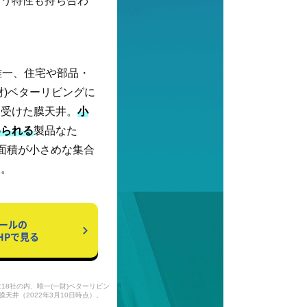
いう特性も持ち合わ
唯一、住宅や部品・
財)ベターリビングに
を受けた膜天井。
小
められる
製品なた
面積が小さめな集合
す。
ールの
HPで見る
位18社の内、唯一(一財)ベターリビン
天井（2022年3月10日時点）。