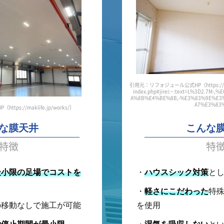
株式会社キャンピオ辻万
第一テント商会
TMトミオカ株式会社
株式会社もちひこ
日東紡績株式会社
引用元：リフォジュール公式HP
（https:/
大成建設株式会社
index.php#jirei:~:text=L%3D2.7
A%8B%E4%BE%8B,-%E3%83%9E%E
A7%E3%83
ps://maklife.jp/works/）
清水建設株式会社
株式会社ムロタニ
な膜天井
こんな
株式会社名古屋店装
特徴
特
株式会社エヌティシー
最小限の足場でコストを
・
ハウスシック対策
と
株式会社丸八テント商会
アール建材ラボ合同会社
・
軽さにこだわった
特
の移動なしで施工が可能
を使用
日本総合住生活株式会社