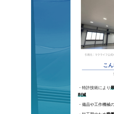
引用元：マクライフ公式HP（htt
こん
・特許技術により
削減
・備品や工作機械