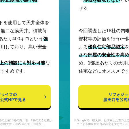
株式会社スカイブルー
働停止期間が最小限
・
湿気を吸収しない
と
せる
クラレプラスチックス株式会社
染野製作所
トを使用して天井全体を
帝人フロンティア株式会社
一無二な膜天井。積載荷
今回調査した18社の内
菊池シート工業株式会社
あたり400キロという
強
部材等の評価を行う(一
使用しており、高い安全
よる
優良住宅部品認定
中興化成工業株式会社
。
さな部屋の安全性を高
AGC株式会社
以上の施設にも対応可能
な
め、1部屋あたりの天井
株式会社オクジュー
おすすめです。
住宅などにオススメで
竹田テント装備株式会社
クライフの
リフォジュ
公式HPで見る
膜天井を公式
た際の上位18社の内、唯一1枚の大きな膜シー
※Googleで「膜天井」と検索した際の上
膜天井（2022年3月10日時点）。
グによる優良住宅部品認定を受けている膜