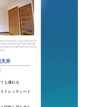
/www.refojoule.co.jp/makutenjo/
M-,%E6%96%BD%E5%B7%A5%E4%B
3%83%B3%E3%82%B7%E3%83%
%B3）
膜天井
徴
しても優れる
殊ストレッチシート