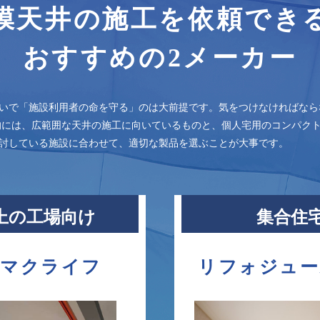
株式会社トニー
膜天井の施工を依頼でき
株式会社姫路テント
おすすめの2メーカー
平岡織染株式会社
株式会社マクライフ
株式会社マルヤマキャンバス
いで「施設利用者の命を守る」のは大前提です。気をつけなければなら
八木鋼材株式会社
的には、広範囲な天井の施工に向いているものと、個人宅用のコンパクト
討している施設に合わせて、適切な製品を選ぶことが大事です。
山口産業株式会社
株式会社夢工房
リフォジュール株式会社
上の工場向け
集合住
株式会社京浜テック
今泉テント株式会社
大嘉産業株式会社
社マクライフ
リフォジュー
泉株式会社
有限会社ファインアートかわばた